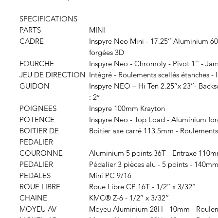
SPECIFICATIONS
PARTS
MINI
CADRE
Inspyre Neo Mini - 17.25’’ Aluminium 60
forgées 3D
FOURCHE
Inspyre Neo - Chromoly - Pivot 1'' - J
JEU DE DIRECTION
Intégré - Roulements scellés étanches - I
GUIDON
Inspyre NEO – Hi Ten 2.25’’x 23’’- Bac
: 2°
POIGNEES
Inspyre 100mm Krayton
POTENCE
Inspyre Neo - Top Load - Aluminium for
BOITIER DE
Boitier axe carré 113.5mm - Roulements
PEDALIER
COURONNE
Aluminium 5 points 36T - Entraxe 110
PEDALIER
Pédalier 3 pièces alu - 5 points - 140m
PEDALES
Mini PC 9/16
ROUE LIBRE
Roue Libre CP 16T - 1/2’’ x 3/32’’
CHAINE
KMC® Z-6 - 1/2’’ x 3/32’’
MOYEU AV
Moyeu Aluminium 28H - 10mm - Rouleme