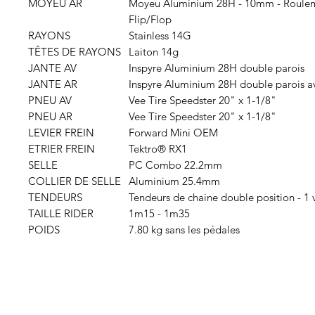
MOYEU AR
Moyeu Aluminium 28H - 10mm - Roulemen
Flip/Flop
RAYONS
Stainless 14G
TÊTES DE RAYONS
Laiton 14g
JANTE AV
Inspyre Aluminium 28H double parois
JANTE AR
Inspyre Aluminium 28H double parois 
PNEU AV
Vee Tire Speedster 20" x 1-1/8"
PNEU AR
Vee Tire Speedster 20" x 1-1/8"
LEVIER FREIN
Forward Mini OEM
ETRIER FREIN
Tektro® RX1
SELLE
PC Combo 22.2mm
COLLIER DE SELLE
Aluminium 25.4mm
TENDEURS
Tendeurs de chaine double position - 1
TAILLE RIDER
1m15 - 1m35
POIDS
7.80 kg sans les pédales