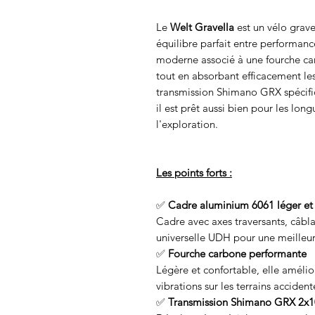
Le
Welt Gravella
est un vélo grave
équilibre parfait entre performan
moderne associé à une fourche carb
tout en absorbant efficacement les
transmission Shimano GRX spécifiqu
il est prêt aussi bien pour les lon
l'exploration.
Les points forts :
✅
Cadre aluminium 6061 léger et
Cadre avec axes traversants, câbla
universelle UDH pour une meilleure
✅
Fourche carbone performante
Légère et confortable, elle amélior
vibrations sur les terrains accident
✅
Transmission Shimano GRX 2x10