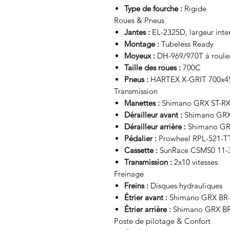
Type de fourche :
Rigide
Roues & Pneus
Jantes :
EL-2325D, largeur int
Montage :
Tubeless Ready
Moyeux :
DH-969/970T à rouleme
Taille des roues :
700C
Pneus :
HARTEX X-GRIT 700x4
Transmission
Manettes :
Shimano GRX ST-R
Dérailleur avant :
Shimano GRX
Dérailleur arrière :
Shimano GR
Pédalier :
Prowheel RPL-521-TT,
Cassette :
SunRace CSMS0 11-3
Transmission :
2x10 vitesses
Freinage
Freins :
Disques hydrauliques
Étrier avant :
Shimano GRX BR
Étrier arrière :
Shimano GRX B
Poste de pilotage & Confort