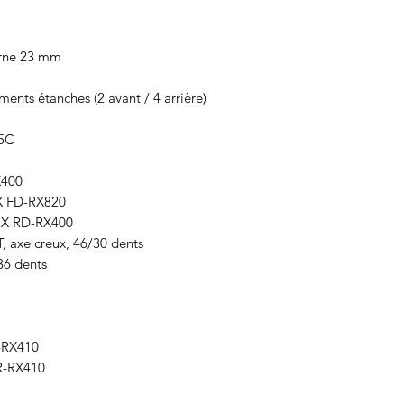
erne 23 mm
nts étanches (2 avant / 4 arrière)
5C
X400
 FD-RX820
X RD-RX400
 axe creux, 46/30 dents
6 dents
-RX410
R-RX410