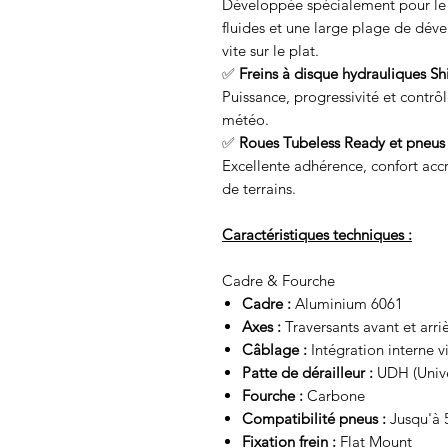
Développée spécialement pour le g
fluides et une large plage de dév
vite sur le plat.
✅
Freins à disque hydrauliques 
Puissance, progressivité et contrô
météo.
✅
Roues Tubeless Ready et pneu
Excellente adhérence, confort accr
de terrains.
Caractéristiques techniques :
Cadre & Fourche
Cadre :
Aluminium 6061
Axes :
Traversants avant et arri
Câblage :
Intégration interne vi
Patte de dérailleur :
UDH (Unive
Fourche :
Carbone
Compatibilité pneus :
Jusqu'à 
Fixation frein :
Flat Mount