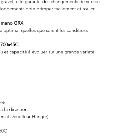
ravel, elle garantit des changements de vitesse
eloppements pour grimper facilement et rouler
Shimano GRX
le optimal quelles que soient les conditions
s 700x45C
u et capacité à évoluer sur une grande variété
ère
a la direction
rsal Derailleur Hanger)
50C