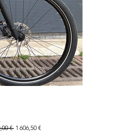
Prix
Prix
,00 € 
1 606,50 €
original
promotionnel